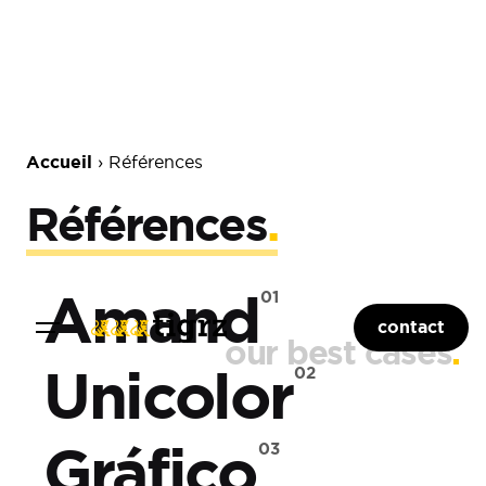
Accueil
›
Références
Références
.
Amand
contact
our
best cases
.
Unicolor
Gráfico