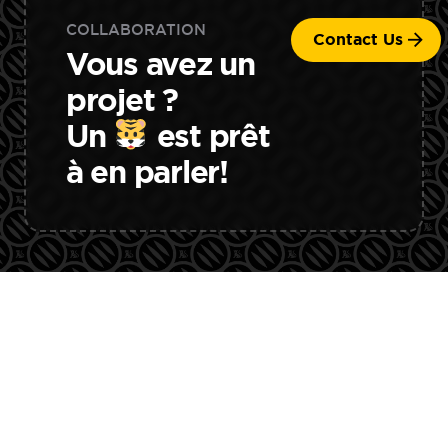
platea dictumst. Nunc maximus tempor
COLLABORATION
Contact Us
feugiat.
Vous avez un
projet ?
Un
est prêt
à en parler!