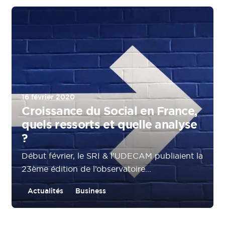
16 février 2020
Croissance du Social en France,
quels ressorts et quelle analyse
?
Début février, le SRI & l’UDECAM publiaient la
23ème édition de l’observatoire...
Actualités
Business