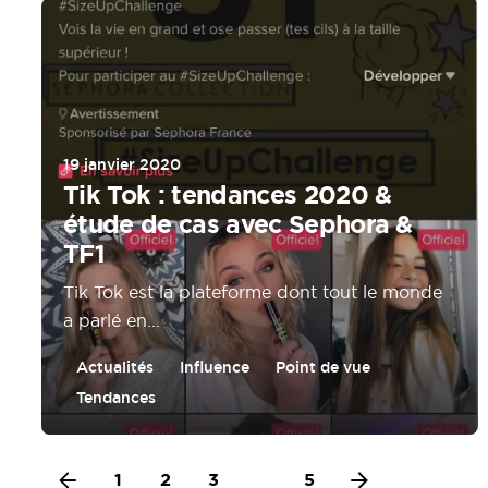
19 janvier 2020
Tik Tok : tendances 2020 &
étude de cas avec Sephora &
TF1
Tik Tok est la plateforme dont tout le monde
a parlé en...
Actualités
Influence
Point de vue
Tendances
1
2
3
4
5