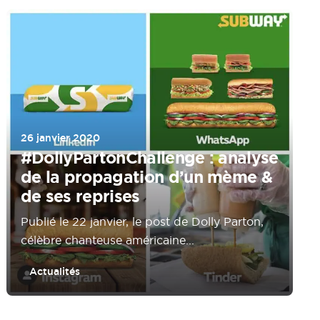
26 janvier 2020
#DollyPartonChallenge : analyse
de la propagation d’un mème &
de ses reprises
Publié le 22 janvier, le post de Dolly Parton,
célèbre chanteuse américaine...
Actualités