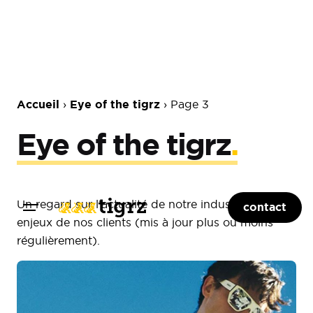
Accueil
Eye of the tigrz
›
›
Page 3
Eye of the tigrz
.
Un regard sur l’actualité de notre industrie et des
contact
enjeux de nos clients (mis à jour plus ou moins
régulièrement).
Posted by
Aurélie Morin