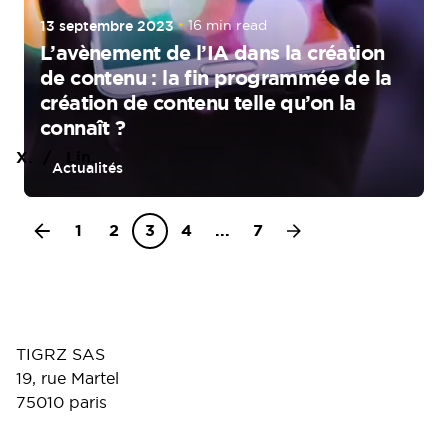
13 septembre 2023
16 min read
L’avènement de l’IA dans la création
de contenu : la fin programmée de la
création de contenu telle qu’on la
connaît ?
X.
/
Lin.
Actualités
1
2
3
4
...
7
TIGRZ SAS
19, rue Martel
75010 paris